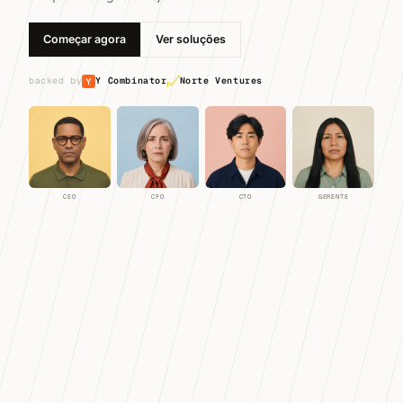
Começar agora
Ver soluções
backed by
Y Combinator
Norte Ventures
CEO
CFO
CTO
GERENTE