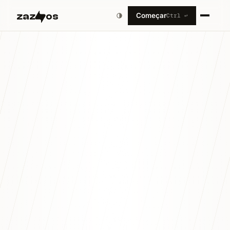
zaz
os
Começar
Ctrl ↩